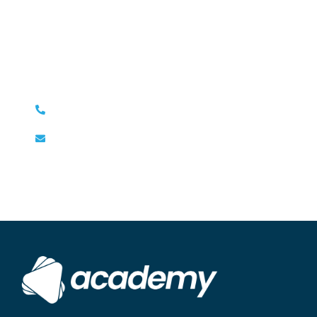
Entendemos lo complicado que puede ser
decidirse, pero estamos aquí para guiarte en el
proceso.
+1 678 677 4319
hello@trebol.io