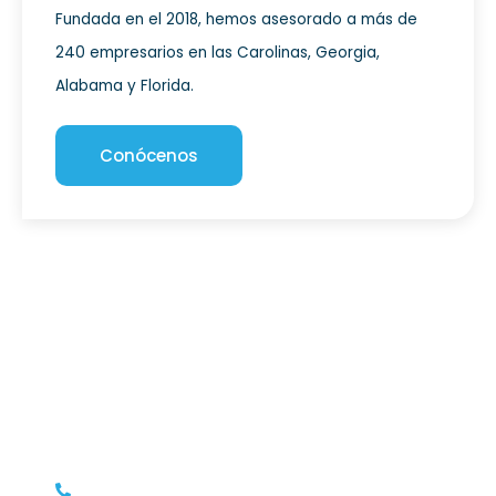
Fundada en el 2018, hemos asesorado a más de
240 empresarios en las Carolinas, Georgia,
Alabama y Florida.
Conócenos
Hablemos sobre emprender
¿Eres un apasionado por los negocios, o
simplemente te gustaría saber si tu idea es
factible? Contáctanos y con gusto te brindaremos
una asesoría inicial gratis.
+1 678 677 4319